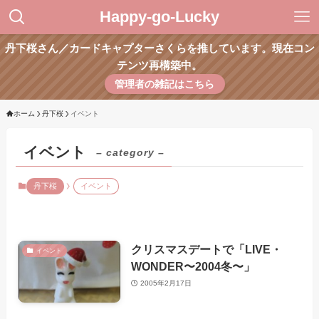
Happy-go-Lucky
丹下桜さん／カードキャプターさくらを推しています。現在コン
テンツ再構築中。
管理者の雑記はこちら
ホーム
丹下桜
イベント
イベント
– category –
丹下桜
イベント
クリスマスデートで「LIVE・
イベント
WONDER〜2004冬〜」
2005年2月17日